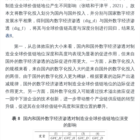
制造业全球价值链地位产生不同影响（张晴和于津平，2021）。故
本文将数字化投入划分为国内与国外投入，并分别与国家数字经济
发展水平相乘，得到国内数字经济渗透（
dig_d
）与国外数字经济渗
透（
dig_f
），将其与全球价值链高度与深度分别进行回归，结果见
表8
。
第一，从总体效应的大小来看，国内和国外数字经济渗透对制
造业全球价值链地位深度和高度均表现为显著的促进作用，但来自
国外的数字经济渗透的边际促进作用更大。一方面，从数字化投入
的规模来看，来自国内的数字化投入大约是来自国外的数字化投入
的两倍。由于国外的数字化投入更为稀缺，根据要素的边际产出递
减规律，国外的数字经济渗透对制造业全球价值链地位的边际促进
作用更大。另一方面，国外数字化投入可能通过技术溢出效应促进
一国中下游企业的技术创新，进一步带动整个产业链供应链的转型
升级，促进其在全球价值链中高度和深度位置的攀升。
表
8
国内和国外数字经济渗透对制造业全球价值链地位演变
的影响