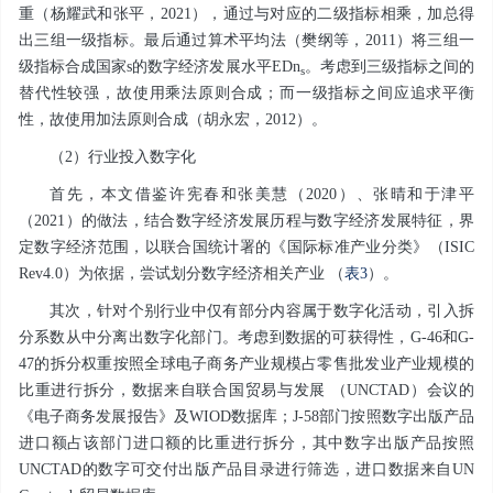
重（杨耀武和张平，2021），通过与对应的二级指标相乘，加总得
出三组一级指标。最后通过算术平均法（樊纲等，2011）将三组一
级指标合成国家s的数字经济发展水平
EDn
。考虑到三级指标之间的
s
替代性较强，故使用乘法原则合成；而一级指标之间应追求平衡
性，故使用加法原则合成（胡永宏，2012）。
（2）行业投入数字化
首先，本文借鉴许宪春和张美慧（2020）、张晴和于津平
（2021）的做法，结合数字经济发展历程与数字经济发展特征，界
定数字经济范围，以联合国统计署的《国际标准产业分类》（ISIC
Rev4.0）为依据，尝试划分数字经济相关产业 （
表3
）。
其次，针对个别行业中仅有部分内容属于数字化活动，引入拆
分系数从中分离出数字化部门。考虑到数据的可获得性，G-46和G-
47的拆分权重按照全球电子商务产业规模占零售批发业产业规模的
比重进行拆分，数据来自联合国贸易与发展 （UNCTAD）会议的
《电子商务发展报告》及WIOD数据库；J-58部门按照数字出版产品
进口额占该部门进口额的比重进行拆分，其中数字出版产品按照
UNCTAD的数字可交付出版产品目录进行筛选，进口数据来自UN