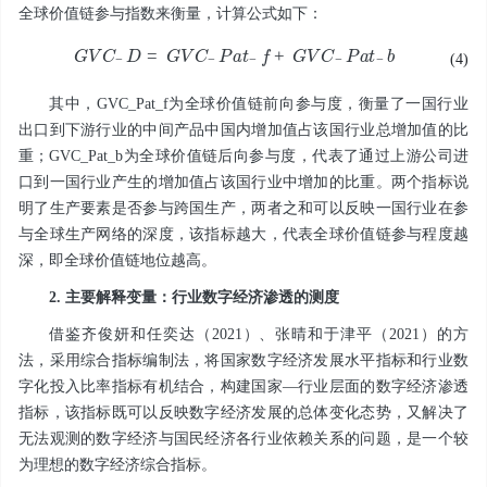
全球价值链参与指数来衡量，计算公式如下：
G
V
C
-
D
=
G
V
C
-
P
a
t
-
f
+
G
V
C
-
P
a
t
-
b
(4)
其中，
GVC_Pat_f
为全球价值链前向参与度，衡量了一国行业
出口到下游行业的中间产品中国内增加值占该国行业总增加值的比
重；
GVC_Pat_b
为全球价值链后向参与度，代表了通过上游公司进
口到一国行业产生的增加值占该国行业中增加的比重。两个指标说
明了生产要素是否参与跨国生产，两者之和可以反映一国行业在参
与全球生产网络的深度，该指标越大，代表全球价值链参与程度越
深，即全球价值链地位越高。
2. 主要解释变量：行业数字经济渗透的测度
借鉴齐俊妍和任奕达（2021）、张晴和于津平（2021）的方
法，采用综合指标编制法，将国家数字经济发展水平指标和行业数
字化投入比率指标有机结合，构建国家—行业层面的数字经济渗透
指标，该指标既可以反映数字经济发展的总体变化态势，又解决了
无法观测的数字经济与国民经济各行业依赖关系的问题，是一个较
为理想的数字经济综合指标。