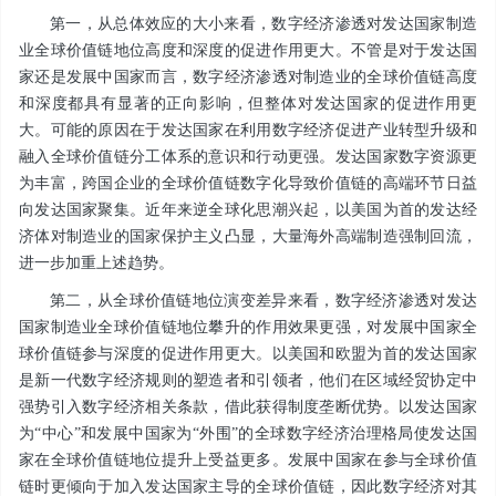
第一，从总体效应的大小来看，数字经济渗透对发达国家制造
业全球价值链地位高度和深度的促进作用更大。不管是对于发达国
家还是发展中国家而言，数字经济渗透对制造业的全球价值链高度
和深度都具有显著的正向影响，但整体对发达国家的促进作用更
大。可能的原因在于发达国家在利用数字经济促进产业转型升级和
融入全球价值链分工体系的意识和行动更强。发达国家数字资源更
为丰富，跨国企业的全球价值链数字化导致价值链的高端环节日益
向发达国家聚集。近年来逆全球化思潮兴起，以美国为首的发达经
济体对制造业的国家保护主义凸显，大量海外高端制造强制回流，
进一步加重上述趋势。
第二，从全球价值链地位演变差异来看，数字经济渗透对发达
国家制造业全球价值链地位攀升的作用效果更强，对发展中国家全
球价值链参与深度的促进作用更大。以美国和欧盟为首的发达国家
是新一代数字经济规则的塑造者和引领者，他们在区域经贸协定中
强势引入数字经济相关条款，借此获得制度垄断优势。以发达国家
为“中心”和发展中国家为“外围”的全球数字经济治理格局使发达国
家在全球价值链地位提升上受益更多。发展中国家在参与全球价值
链时更倾向于加入发达国家主导的全球价值链，因此数字经济对其