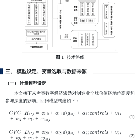
图
1
技术路线
三、 模型设定、变量选取与数据来源
（一） 计量模型设定
本文接下来考察数字经济渗透对制造业全球价值链地位高度和
参与深度的影响。回归模型构建如下：
G
H
V
s
t
C
,
i
=
-
α
10
+
α
11
d
i
g
s
t
,
i
+
α
12
c
o
n
t
r
o
l
s
+
v
1
s
+
v
1
i
+
v
1
t
+
ε
1
s
t
,
i
(1)
G
D
V
s
t
C
,
i
=
-
α
20
+
α
21
d
i
g
s
t
,
i
+
α
22
c
o
n
t
r
o
l
s
+
v
2
s
+
v
2
i
+
v
2
t
+
ε
2
s
t
,
i
(2)