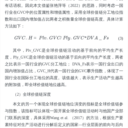
有话语权。因此本文借鉴张艳萍等（2022）的思路，同时考虑一国
行业在GVC中的位置属性和增值属性，采用全球价值链分工地位指
数和出口国内增加值占比两者之积衡量全球价值链高度。具体计算
方法如下：
G
V
C
-
H
=
P
l
v
-
G
V
C
/
P
l
y
-
G
V
C
*
D
V
A
_
F
s
(3)
其中，
Plv_GVC
是全球价值链活动的基于前向的平均生产长
度，
Ply_GVC
是全球价值链活动的基于后向的平均生产长度，两者
之比表示一国行业的GVC分工地位；
DVA_Fs
表示一国行业出口的
国内增加值占比，
GVC_H
代表一国行业的GVC攀升指数，体现了一
国行业在国际分工地位的高度。该值越大，表示生产活动产生越高
的附加值，即全球价值链地位越高。
（2）全球价值链深度
本文的另一个体现全球价值链地位演变的指标是全球价值链参
与指数，该指标可以体现一国开展全球价值链活动时与他国产业部
门联系的深度，具体采用Wang et al. （2017）的方法，根据生产要
素特征对生产活动进行分解后定义的国家—行业层面的前向与后向