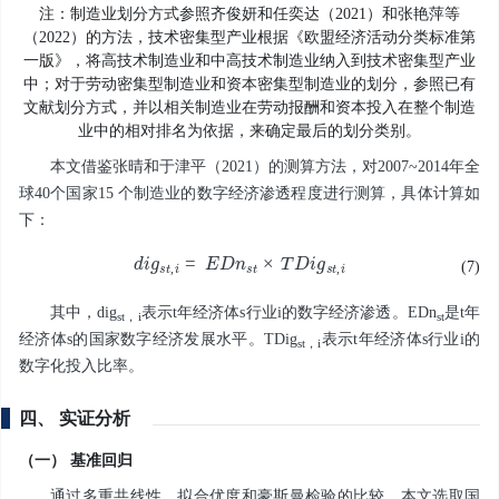
注：制造业划分方式参照齐俊妍和任奕达（2021）和张艳萍等
（2022）的方法，技术密集型产业根据《欧盟经济活动分类标准第
一版》，将高技术制造业和中高技术制造业纳入到技术密集型产业
中；对于劳动密集型制造业和资本密集型制造业的划分，参照已有
文献划分方式，并以相关制造业在劳动报酬和资本投入在整个制造
业中的相对排名为依据，来确定最后的划分类别。
本文借鉴张晴和于津平（2021）的测算方法，对2007~2014年全
球40个国家15 个制造业的数字经济渗透程度进行测算，具体计算如
下：
d
i
g
s
t
,
i
=
E
D
n
s
t
×
T
D
i
g
s
t
,
i
(7)
其中，
dig
表示
t
年经济体
s
行业
i
的数字经济渗透。
EDn
是
t
年
st
，
i
st
经济体
s
的国家数字经济发展水平。
TDig
表示
t
年经济体
s
行业
i
的
st
，
i
数字化投入比率。
四、 实证分析
（一） 基准回归
通过多重共线性、拟合优度和豪斯曼检验的比较，本文选取国