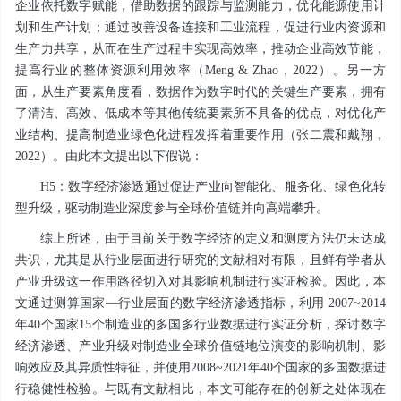
企业依托数字赋能，借助数据的跟踪与监测能力，优化能源使用计
划和生产计划；通过改善设备连接和工业流程，促进行业内资源和
生产力共享，从而在生产过程中实现高效率，推动企业高效节能，
提高行业的整体资源利用效率（Meng & Zhao，2022）。另一方
面，从生产要素角度看，数据作为数字时代的关键生产要素，拥有
了清洁、高效、低成本等其他传统要素所不具备的优点，对优化产
业结构、提高制造业绿色化进程发挥着重要作用（张二震和戴翔，
2022）。由此本文提出以下假说：
H5：数字经济渗透通过促进产业向智能化、服务化、绿色化转
型升级，驱动制造业深度参与全球价值链并向高端攀升。
综上所述，由于目前关于数字经济的定义和测度方法仍未达成
共识，尤其是从行业层面进行研究的文献相对有限，且鲜有学者从
产业升级这一作用路径切入对其影响机制进行实证检验。因此，本
文通过测算国家—行业层面的数字经济渗透指标，利用 2007~2014
年40个国家15个制造业的多国多行业数据进行实证分析，探讨数字
经济渗透、产业升级对制造业全球价值链地位演变的影响机制、影
响效应及其异质性特征，并使用2008~2021年40个国家的多国数据进
行稳健性检验。与既有文献相比，本文可能存在的创新之处体现在