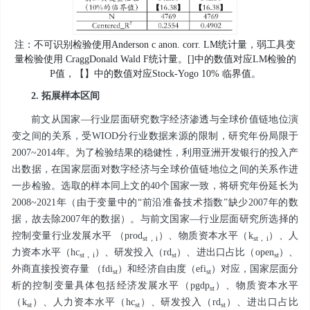
注：不可识别检验使用Anderson c anon. corr. LM统计量，弱工具变
量检验使用 CraggDonald Wald F统计量。[]中的数值对应LM检验的
P值，【】中的数值对应Stock-Yogo 10% 临界值。
2. 拓展样本区间
前文从国家—行业层面研究数字经济渗透与全球价值链地位演
变之间的关系，受WIOD分行业数据来源的限制，研究年份局限于
2007~2014年。为了检验结果的稳健性，利用亚洲开发银行的投入产
出数据，在国家层面对数字经济与全球价值链地位之间的关系作进
一步检验。选取的样本同上文的40个国家一致，将研究年份延长为
2008~2021年（由于变量中的“前沿准备技术指数”缺少2007年的数
据，故去除2007年的数据）。与前文国家—行业层面研究所选择的
控制变量行业发展水平 （
prod
）、物质资本水平（
k
）、人
st
，
i
st
，
i
力资本水平（
hc
）、研发投入（
rd
）、进出口占比（
open
）、
st
，
i
st
st
外商直接投资存量 （
fdi
）和经济自由度（
efi
）对应，国家层面分
st
st
析的控制变量具体包括经济发展水平（
pgdp
）、物质资本水平
st
（
k
）、人力资本水平（
hc
）、研发投入（
rd
）、进出口占比
st
st
st