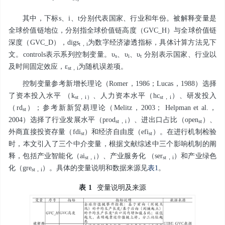
其中，下标
s
、
i
、
t
分别代表国家、行业和年份。被解释变量是
全球价值链地位，分别指全球价值链高度（
GVC_H
）与全球价值链
深度（
GVC_D
），
digs
为数字经济渗透指标，具体计算方法见下
t
，
i
文。
controls
表示系列控制变量。
υ
、
υ
、
υ
分别表示国家、行业以
s
i
t
及时间固定效应，
ε
为随机误差项。
st
，
i
控制变量参考新增长理论（Romer，1986；Lucas，1988）选择
了资本投入水平 （
k
、人力资本水平（
hc
）、研发投入
st
，
i
）
st
，
i
（
rd
）；参考新新贸易理论（Melitz，2003； Helpman et al.，
st
2004）选择了行业发展水平（
prod
）、进出口占比（
open
）、
st
，
i
st
外商直接投资存量（
fdi
）和经济自由度（
efi
）。在进行机制检验
st
st
时，本文引入了三个中介变量，根据文献综述中三个影响机制的阐
释，包括产业智能化（
ai
）、产业服务化 （
ser
）和产业绿色
st
，
i
st
，
i
化（
gre
）。具体的变量说明和数据来源见
表1
。
st
，
i
表
1
变量说明及来源