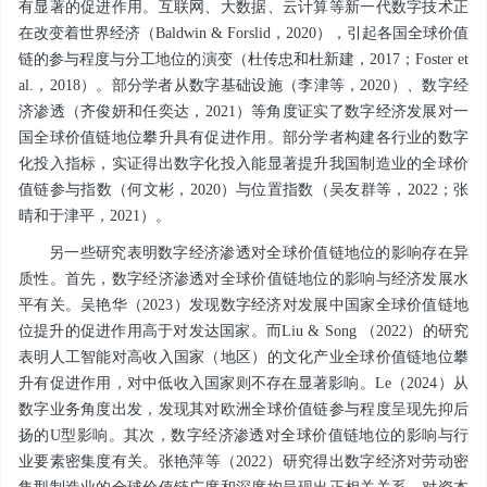
有显著的促进作用。互联网、大数据、云计算等新一代数字技术正
在改变着世界经济（Baldwin & Forslid，2020），引起各国全球价值
链的参与程度与分工地位的演变（杜传忠和杜新建，2017；Foster et
al.，2018）。部分学者从数字基础设施（李津等，2020）、数字经
济渗透（齐俊妍和任奕达，2021）等角度证实了数字经济发展对一
国全球价值链地位攀升具有促进作用。部分学者构建各行业的数字
化投入指标，实证得出数字化投入能显著提升我国制造业的全球价
值链参与指数（何文彬，2020）与位置指数（吴友群等，2022；张
晴和于津平，2021）。
另一些研究表明数字经济渗透对全球价值链地位的影响存在异
质性。首先，数字经济渗透对全球价值链地位的影响与经济发展水
平有关。吴艳华（2023）发现数字经济对发展中国家全球价值链地
位提升的促进作用高于对发达国家。而Liu & Song （2022）的研究
表明人工智能对高收入国家（地区）的文化产业全球价值链地位攀
升有促进作用，对中低收入国家则不存在显著影响。Le（2024）从
数字业务角度出发，发现其对欧洲全球价值链参与程度呈现先抑后
扬的U型影响。其次，数字经济渗透对全球价值链地位的影响与行
业要素密集度有关。张艳萍等（2022）研究得出数字经济对劳动密