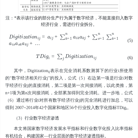
注：*表示该行业的部分生产行为属于数字经济，不能直接归入数字
经济行业，需进行行业拆分。
D
…
i
g
i
t
i
z
a
t
i
o
n
i
j
=
a
i
j
+
∑
k
=
1
n
a
i
k
a
k
j
+
∑
s
=
1
n
∑
k
=
1
n
a
i
s
a
s
k
a
k
j
+
(5)
T
D
i
g
i
=
∑
j
D
i
g
i
t
i
z
a
t
i
o
n
i
j
(6)
其中，
Digitization
表示在完全消耗系数测算下的行业
i
所使用
ij
的“数字经济相关行业
j
”的投入，公式（5）右边第一项是行业
i
对数
字经济行业
j
的直接消耗，第二项是第一次间接消耗，以此类推，第
n+1项为第n次间接消耗，全部累加得到完全消耗。进一步地，公式
（6）通过将行业
i
对所有数字经济行业
j
的完全消耗进行加总，可以
得到 2007~2014年42个国家和地区56个行业投入数字化指标
TDig
。
i
（3）行业数字经济渗透
本文将国家数字经济发展水平指标和行业数字化投入比率指标
有机结合，构建国家—行业层面的数字经济渗透指标。