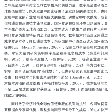
全球经济结构和改变全球竞争格局的关键力量。数字经济驱动着全
球价值链重塑，既为发展中国家提供了后发赶超的绝佳契机，也给
发展中国家的产业发展带来巨大的挑战。20世纪80年代以来，随着
信息通信和运输技术蓬勃发展、国际贸易和投资环境日趋完善，资
本等生产要素全球流动加剧，全世界进入了以生产过程碎片化和中
间品贸易为主要特征的全球价值链时代。数字技术的迅速应用通过
减少贸易壁垒，降低通信成本，为各国的中小微企业进入国际市场
提供机会（Morais & Ferreira，2020），促使全球价值链格局加速调
整。尽管大量的研究表明数字经济在降低交易成本（裘莹和郭周
明，2019）、提高研发投入 （陈剑等，2020）、提高企业生产率
（吕越等，2020）、缓解资源错配（吕越等， 2023）等方面有助于
实现一国价值链地位的“高端攀升”，但也有研究表明发展中国家也
会由于数字技术与其要素禀赋结构不适配（Benzell et al.，2021）、
对技术外溢的过度依赖（卢福财和胡平波，2008）、技术吸收能力
不足以及发达国家的俘获效应 （吕越等，2018）而面临价值链“低
端锁定”的风险。
面对数字经济时代全球价值链重塑的机遇与挑战，各国迫切需
要根据自身禀赋优势，调整参与国际产业分工的战略，通过加快产