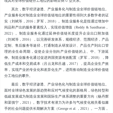
现其对全球价值链分工地位的影响呈倒 U 型关系。
其次，数字经济渗透、产业服务化与制造业全球价值链地位。
产业服务化对制造业全球价值链地位的重要性得到大多数学者的证
实（刘斌等，2016；罗军，2018）。制造业服务化是指通过增加中
间品和产出的服务要素投入，实现价值增值（Reddy & Sasidharan，
2022）。制造业服务化通过延伸价值链长度提升企业出口附加值
（刘斌等，2016），以完善研发体系，规模经济、范围经济，产品
定制、售后服务等途径，打通制造从研发设计、产品生产到出口管
理的全生命周期，促使企业分别向产业价值链的上、中、下游延
伸。制造业服务化通过促进跨国资源有效配置（罗军，2018），降
低生产成本和交易成本（吕云龙和吕越，2017），提高企业生产效
率，实现产业的专业化和差异化生产，进而推动制造业全球价值链
分工地位的攀升。
最后，数字经济渗透、产业绿色化与制造业全球价值链地位。
面对全球绿色发展的新趋势和应对气候变化的新格局，绿色转型和
低碳发展成为制造业发展和国际生产体系调整的重要方向（杨丹辉
和渠慎宁，2021）。数字技术有潜力为许多与气候变化相关看似棘
手的社会问题提供长期解决方案（George et al.，2021）。一方面，