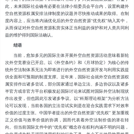
此，未来国际社会确有必要在法律小组委员会平台内，设置构建外
空自然资源权属安排法律制度的议题并尽快推动成果的取得。在制
度内容上，应当将内涵优化后的外空自然资源“优先权”纳入其中，
从而保证对外空自然资源私营实体正当利益的保护和对人类共同利
益的维护得到国际法确认。
结语
当前，愈加多元的国际主体开展外空自然资源活动意味着新轮
次外空竞赛业已开启。以《外空条约》和《月球协定》为核心的传
统外空法制体系无法为即将进行的外空自然资源开发与利用实践提
供全面和可预期的制度支撑。近年来，国际社会就外空自然资源权
属安排作出诸多尝试，部分国家通过单边立法、多边协议以及诸多
半官方或非官方平台积极发起国际讨论来试图对国际外空法制现状
作出改变，但也因此引发诸多争议。以“科斯理论框架”为分析方法
论可以发现，当前各国的立法尝试实则是在迎合实践需求下对效率
价值的过度主张。中国学者提出的外空自然资源“优先权” 更加重视
正义价值与效率价值的协调，因而代表着外空法制价值的潜在转
向。但当前国际文件中的“优先权”概念存在权利内涵不明的问题，