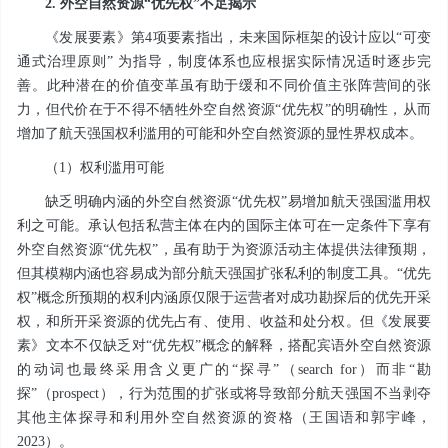
2. 外空自然资源“优先权”不足揭示
《发展要素》第4项要素指出，未来国际框架的设计应以“可变
通式治理原则” 为指导，制度体系也应根据实际情况适时逐步完
善。此种潜在的价值变革虽有助于缓和不同价值主张阵营间的张
力，但代价在于不得不牺牲外空自然资源“优先权”的明确性，从而
增加了航天强国权利滥用的可能和外空自然资源的显性界权成本。
（1）权利滥用可能
缺乏明确内涵的外空自然资源“优先权”易增加航天强国滥用权
利之可能。承认包括私营主体在内的国际主体可在一定条件下享有
外空自然资源“优先权”，虽有助于为资源活动主体提供法律预期，
但其模糊内涵也容易成为部分航天强国扩张私利的制度工具。“优先
权”概念所预期的权利内涵原仅限于运营者对成功勘探后的优先开采
权，和所开采资源的优先占有、使用、收益和处分权。但《发展要
素》文本不仅缺乏对“优先权”概念的解释，搭配宾语外空自然资源
的动词也最终采用含义更广的“探寻”（search for）而非“勘
探”（prospect），行为范围的扩张或将导致部分航天强国不当剥夺
其他主体探寻和利用外空自然资源的资格（王国语和郭宇峰，
2023）。