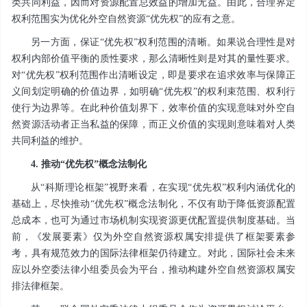
类共同利益，因而对资源配置总效益的增加无益。由此，合理界定
权利范围实为优化外空自然资源“优先权”的应有之意。
另一方面，保证“优先权”权利范围的清晰。如果说合理性是对
权利内部价值平衡的质性要求，那么清晰性则是对其的量性要求。
对“优先权”权利范围作出清晰设定，即是要求在追求效率与保障正
义间划定明确的价值边界，如明确“优先权”的权利束范围、权利行
使行为边界等。在此种价值划界下，效率价值的实现意味对外空自
然资源活动者正当私益的保障，而正义价值的实现则意味着对人类
共同利益的维护。
4. 推动“优先权”概念法制化
从“科斯理论框架”视野来看，在实现“优先权”权利内涵优化的
基础上，尽快推动“优先权”概念法制化，不仅有助于降低资源配置
总成本，也可为通过市场机制实现资源更优配置提供制度基础。当
前，《发展要素》仅为外空自然资源权属安排提供了框架要素参
考，具有规范效力的国际法律框架仍待建立。对此，国际社会未来
应以外空委法律小组委员会为平台，推动构建外空自然资源权属安
排法律框架。