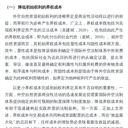
（一） 降低初始权利的界权成本
外空自然资源初始权利的清晰界定是商业性活动得以进行的前
提，而界权行为必将产生界权成本。广义上，界权成本既包括为实
现权利界定而产生的立法成本（吴建斌，2020），也包括由此产生
的界权机会成本，即为此付出的社会代价（凌斌， 2010）。就外空
自然资源而言，其初始界权成本包括显性成本与隐性成本两方面。
其中，显性成本是指将该项权利确定于国际外空法制体系中所耗费
的成本，包括国际社会为达此目的而进行的从确定议题、提出草
案、审议、修改直至最终确定权利属性与归属所耗费的所有物质成
本、程序成本与时间成本；而隐性成本则是指由于将外空自然资源
确定为此种权利而牺牲的，如界定为他种权利可产生的收益。
以更小界权成本完成初始权利界定具有不言自明的重要性。一
方面，外空自然资源商业性活动的迅速发展迫切需要国际外空法制
体系提供稳定的和可预期的制度保障与制度激励，降低界权成本则
有助于迅速建构起实践所需的法制架构。另一方面，正如上文所
述，界权成本与交易成本共同构成资源配置的总成本，而在“效益最
大化” 的总目标下，任何成本的增加势必意味着最佳效益的减损。