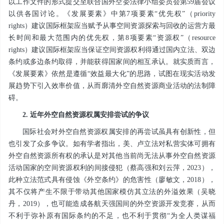
以工作文件的形式提交至联合国外空委法律小组委员会第59届会议
以供各国讨论。《发展要素》中第7项要素“优先权”（priority
rights）建议国际框架应当赋予从事空间资源探索与回收的运营方最
长时间和最大范围内的优先权，第8项要素“资源权”（resource
rights）建议国际框架应当保证空间资源权利得通过国内立法、双边
条约或多边条约取得，并能获得国家间的相互承认。就实质而言，
《发展要素》依然是遵循“效益最大化”的思路，试图在现实活动发
展趋势下引入效率价值，从而廓清外空自然资源商业活动的法制障
碍。
2. 近年外空自然资源权属安排尝试的争议
国际社会对外空自然资源权属安排的再尝试虽具有创新性，但
也引发了众多争议。如有学者指出，美、卢立法对私营实体可拥有
外空自然资源所有权的承认是对其他当前尚无法从事外空自然资源
活动国家的空间资源权利的间接侵犯（蔡高强和刘云萍，2023），
此种立法范式具有侵蚀《外空条约》的危害性（廖敏文，2018），
其不仅将产生不限于带动其他国家模仿其立法的外溢效果（吴晓
丹，2019），也可能造成各航天强国间的外空资源开发竞赛，从而
不利于弥补原有国际条约的不足，也不利于贯彻“为全人类谋福