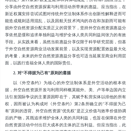
分享由外空自然资源探索与利用活动所带来的惠益。应当指出，在
新近权属安排尝试试图对传统外空法制体系作出创新性解释进而可
能造成规则适用混乱，以及因航天技术鸿沟的存在和加剧而可能有
损外空自然资源分配实质正义的背景下，坚持外空自然资源惠益分
享依然是缓和追求单独利益与维护全体人类共同利益间张力的有效
手段。从实践来看，虽然当前惠益分享仅限于科学研究层面，但基
于外空自然资源商业活动发展前景，以及实现资源配置效益最大化
的考量，未来的外空自然资源惠益分享也可适当延展至商业利用层
面，以践行造福全体人类的国际责任。
2. 对“不得据为己有”原则的遵循
以《外空条约》为核心的外空法制体系是外空活动的根本依
据，外空自然资源开发与利用同样概莫能外。美、卢等单边国内立
法引发国际争议的主要原因即在于，其赋予私营实体以排他的所有
权，因而被认为构成对《外空条约》第2条所确立的“不得据为己
有”原则的违背。外空自然资源“优先权”是正义价值与效率价值协调
后的产物，其既追求维护全体人类的共同利益，也旨在保障在外空
自然资源活动中付出巨大成本的主体的正当利益。但应当指出，此