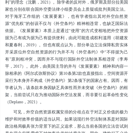
利”的理念（沈鹏，2021）。除学者的反对外，俄罗斯及部分拉美国
家也分别在联合国外空委法律小组委员会上质疑或批判美国立法。
对于海牙工作组的《发展要素》，也有学者指出其对外空自然资
源“优先权”的创设不仅与《外空条约》精神相违背，也缺乏国际法
依据。《发展要素》本质上是通过“使用”的方式变相地把外空资源
据为己有或为据为己有提供便利，由此可能造成权利滥用（胡建发
和夏春利，2019）。但也有观点认为，部分单边立法保障私营实体
开采原位外空自然资源的行为并不与《外空条约》中“不得据为己
有”原则相冲突，因而并不与现行国际外空法制体系相违背（李寿
平，2017）。此外，由美国主导的并与《发展要素》 精神和内容一
脉相承的《阿尔忒弥斯协议》第10条第2款也直接指出，空间资源开
采行为本身并不构成《外空条约》第2条项下的国家占有。因而，有
学者认为，该条款本身因缺乏具体性而并未突破《外空条约》的框
架，当前尝试只在为推动国际外空法发展，而非要引起革命性变化
（Deplano，2021）。
可见，外空自然资源权属安排的分歧点在于对正义价值的极力
维护和对效率价值的适当认同。如果说现行外空法制体系是对国际
政治格局极具张力背景下的正义追求，那么当前各国的立法尝试则