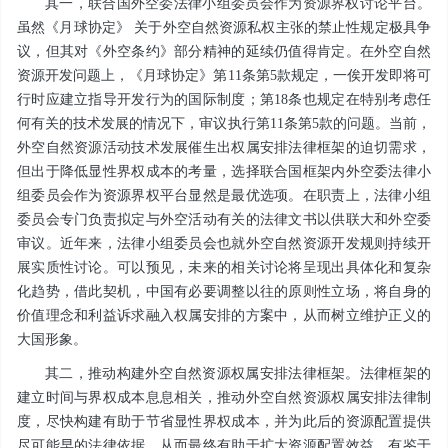
其一，联合国外空委法律小组委员会作为资源界权讨论平台。
虽然《月球协定》 关于外空自然资源私权主张的禁止性规定极具争
议，但其对《外空条约》部分精神的延续仍值得肯定。在外空自然
资源开发问题上，《月球协定》第11条第5款规定，一俟开发即将可
行时应建立指导开发行为的国际制度；第18条也规定在特别考虑任
何有关的技术发展的情况下，审议执行第11条第5款的问题。当前，
外空自然资源活动技术发展催生出权属安排法律框架的迫切需求，
但出于降低显性界权成本的考量，选择联合国框架内外空委法律小
组委员会作为资源界权平台显然是最优选项。在职责上，法律小组
委员会专门负责拟定与外空活动有关的法律文书以供联大和外空委
审议。近年来，法律小组委员会也就外空自然资源开发规则持续开
展实质性讨论。可以预见，未来的相关讨论将呈现出具体化和复杂
化趋势，借此契机，中国有必要调整以往的原则性立场，将自身的
价值理念和利益诉求融入权属安排的方案中，从而树立维护正义的
大国形象。
其二，推动构建外空自然资源权属安排法律框架。法律框架的
建立时间与界权成本息息相关，推动外空自然资源权属安排法律制
度，尽快构建有助于节省显性界权成本，并为此后的资源配置提供
尽可能早的法律依据，从而最终有助于扩大资源配置效益。有鉴于