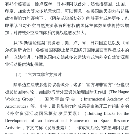
有43个签署国，除卢森堡、日本和阿联酋外，还包括德国、法国、
印度、加拿大等众多航天大国。可以预见，在美国航天实力与超强
政治影响力的裹挟下，《阿尔忒弥斯协议》的签署方或将更多，也
即承认可对外空自然资源享有所有权的国际主体数量或将持续增
加，对传统外空法制体系的挑战也愈发加大。
从“科斯理论框架”视角看，美、卢、阿、日四国立法以及《阿
尔忒弥斯协议》 各签署国实际上是意图绕开国际层面高界权成本的
统一立法推进，转而以国内立法或多边造法方式为外空自然资源商
业活动提供法制保障。
（2）半官方或非官方探讨
除单边立法或多边协议尝试外，诸多半官方与非官方平台也积
极发起国际讨论，如国际海牙外空资源治理国际工作组（The Hague
Working Group）、国际宇航学会 （International Academy of
Astronautics）等。其中，最具影响力的成果是由海牙工作组制定的
《外空资源活动国际框架发展要素》（Building Blocks for the
Development of an International Framework on Space Resource
Activities，下文简称《发展要素》），该成果后经卢森堡与阿联酋