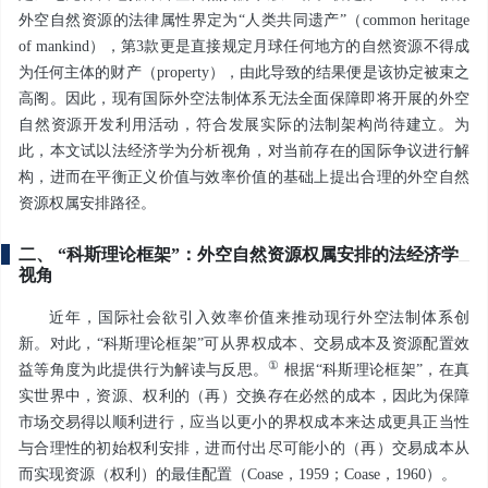
外空自然资源的法律属性界定为“人类共同遗产”（common heritage
of mankind），第3款更是直接规定月球任何地方的自然资源不得成
为任何主体的财产（property），由此导致的结果便是该协定被束之
高阁。因此，现有国际外空法制体系无法全面保障即将开展的外空
自然资源开发利用活动，符合发展实际的法制架构尚待建立。为
此，本文试以法经济学为分析视角，对当前存在的国际争议进行解
构，进而在平衡正义价值与效率价值的基础上提出合理的外空自然
资源权属安排路径。
二、 “科斯理论框架”：外空自然资源权属安排的法经济学
视角
近年，国际社会欲引入效率价值来推动现行外空法制体系创
新。对此，“科斯理论框架”可从界权成本、交易成本及资源配置效
①
益等角度为此提供行为解读与反思。
根据“科斯理论框架”，在真
实世界中，资源、权利的（再）交换存在必然的成本，因此为保障
市场交易得以顺利进行，应当以更小的界权成本来达成更具正当性
与合理性的初始权利安排，进而付出尽可能小的（再）交易成本从
而实现资源（权利）的最佳配置（Coase，1959；Coase，1960）。