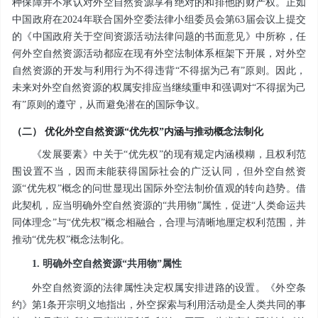
种保障并不承认对外空自然资源享有绝对的和排他的财产权。正如
中国政府在2024年联合国外空委法律小组委员会第63届会议上提交
的《中国政府关于空间资源活动法律问题的书面意见》中所称，任
何外空自然资源活动都应在现有外空法制体系框架下开展，对外空
自然资源的开发与利用行为不得违背“不得据为己有”原则。因此，
未来对外空自然资源的权属安排应当继续重申和强调对“不得据为己
有”原则的遵守，从而避免潜在的国际争议。
（二） 优化外空自然资源“优先权”内涵与推动概念法制化
《发展要素》中关于“优先权”的现有规定内涵模糊，且权利范
围设置不当，因而未能获得国际社会的广泛认同，但外空自然资
源“优先权”概念的问世显现出国际外空法制价值观的转向趋势。借
此契机，应当明确外空自然资源的“共用物”属性，促进“人类命运共
同体理念”与“优先权”概念相融合，合理与清晰地厘定权利范围，并
推动“优先权”概念法制化。
1. 明确外空自然资源“共用物”属性
外空自然资源的法律属性决定权属安排进路的设置。《外空条
约》第1条开宗明义地指出，外空探索与利用活动是全人类共同的事