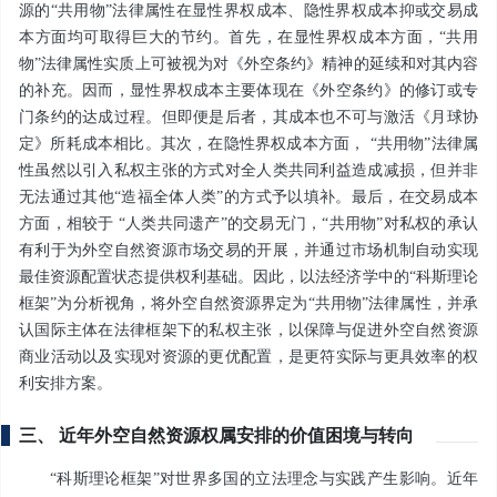
源的“共用物”法律属性在显性界权成本、隐性界权成本抑或交易成
本方面均可取得巨大的节约。首先，在显性界权成本方面，“共用
物”法律属性实质上可被视为对《外空条约》精神的延续和对其内容
的补充。因而，显性界权成本主要体现在《外空条约》的修订或专
门条约的达成过程。但即便是后者，其成本也不可与激活《月球协
定》所耗成本相比。其次，在隐性界权成本方面， “共用物”法律属
性虽然以引入私权主张的方式对全人类共同利益造成减损，但并非
无法通过其他“造福全体人类”的方式予以填补。最后，在交易成本
方面，相较于 “人类共同遗产”的交易无门，“共用物”对私权的承认
有利于为外空自然资源市场交易的开展，并通过市场机制自动实现
最佳资源配置状态提供权利基础。因此，以法经济学中的“科斯理论
框架”为分析视角，将外空自然资源界定为“共用物”法律属性，并承
认国际主体在法律框架下的私权主张，以保障与促进外空自然资源
商业活动以及实现对资源的更优配置，是更符实际与更具效率的权
利安排方案。
三、 近年外空自然资源权属安排的价值困境与转向
“科斯理论框架”对世界多国的立法理念与实践产生影响。近年