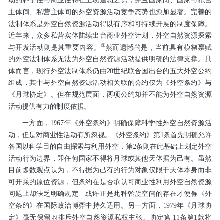
动的科学性与商业性特征呈现蓬勃之势，并且国家间、国家与私营
主体间、私营主体间的外空资源活动竞争态势也愈加显著。完善的
法制体系是外空自然资源活动得以有序和可持续开展的制度保障。
近年来，众多私营实体陆续出台商业外空计划，外空自然资源探索
②
与开发活动则是其重要内容。
然而遗憾的是，当前具有模糊禀赋
的外空法制体系无法为外空自然资源活动提供明确的法律支撑。具
体而言，现行外空法制体系仍由20世纪联合国出台的五大外空公约
组成，其中与外空自然资源活动相关联的公约仅为《外空条约》与
《月球协定》。但在规范层面，两项公约却并不能为外空自然资源
活动提供有力的制度依据。
一方面，1967年《外空条约》明确保障科学性外空自然资源活
动，但是对商业性活动有所忽视。《外空条约》第1条首先明确允许
各国以科学目的自由探索与利用外空，第2条则在此基础上划定外空
活动行为边界，即任何国家不得将月球或其他天体据为己有。虽然
目前多数观点认为，不得据为己有的行为对象仅限于天体本身而非
可开采的原位资源，但条约在是否承认可商业性利用外空自然资源
问题上却缺乏明确规定，或许正是此种斡旋空间的存在才使得《外
空条约》在国际政治博弈中持久适用。另一方面，1979年《月球协
定》毫无保留地排斥外空自然资源私权主张。协定第 11条第1款将