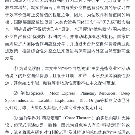
由此易成为航天强国滥用权利的行为工具，并会不当地导致显性界
权成本增加。就实质而言，当前有关外空自然资源权属的争议乃在
于效率价值与正义价值的程度之争。因此，为达致两种价值间的均
衡，国际层面应通过促进“人类命运共同体理念”与“优先权”概念融
合、明确遵循“不得据为己有”原则、合理厘清“优先权”范围来优化
外空自然资源“优先权” 权利内涵，并推动此项概念法制化。国家层
面则应扩大国际合作与惠益分享，并通过出台外空自然资源商业促
进政策、推进综合性外空立法来促进与保障国内外空自然资源商业
发展。
① 为避免误解，本文中的“外空自然资源”主要是指商业性活动
语境下的外空自然资源，且限于月壤、矿产、水冰资源等物质性资
源，其余如太阳能、频轨等非物质性资源不在本文探讨范围。
② 例如SpaceX、Moon Express、Planetary Resources、Deep
Space Industries、Excalibur Exploration、Blue Origin等私营实体已分
别针对月球、火星以及其他小行星商业开发制定计划。
① 当前学界对“科斯定理”（Coase Theorem）的实质内容并无异
议，但形式表述缺乏一致性，因此为避免卷入有关“科斯定理”的论
争，笔者将现有研究对“科斯定理”及其推论的总结统称为“科斯理论