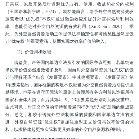
开采权，以及开采后对资源优先占有、使用、收益和处分的权利
（王国语和郭宇峰，2023）。就功能而言，给予外空自然资源先驱
运营者以“优先权”不仅可通过激励效应来提升外空探索与利用效
率，也能促进对外空自然资源的有效利用（Xu & Su，2020）。据
此，为外空自然资源活动主体提供法律确定性和可预见性显然是设
计“优先权”的重要意涵，从而实现对效率价值的融入。
（2）价值调和效能
借鉴美、卢等国内单边立法所引发的国际争议可知，若单纯追
求效率价值必然遭致诸多反对，因而对外空自然资源“优先权”的设
计与理解还应当结合《发展要素》 中其他项要素。《发展要素》第
1项要素指出，国际框架的构建不仅应当为外空自然资源活动提供激
励环境，也要在遵守国际法的原则上兼顾所有各方利益以造福所有
国家和全体人类，而后其第4、9、13项要素也分别对此再次重申。
由此可见，对正义价值的坚持和发展同样为“优先权”意涵的组成部
分。总之，相较于传统外空法制体系的朦胧和国家单边立法的激
进，外空自然资源“优先权”更加注重对正义价值与效率价值的调
和，以求搭建起更符实际和更具效率的外空自然资源权利框架。