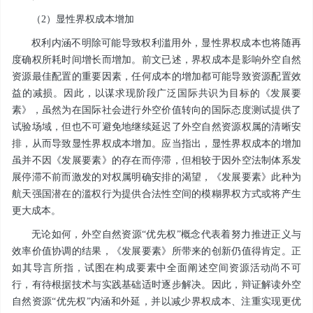
（2）显性界权成本增加
权利内涵不明除可能导致权利滥用外，显性界权成本也将随再
度确权所耗时间增长而增加。前文已述，界权成本是影响外空自然
资源最佳配置的重要因素，任何成本的增加都可能导致资源配置效
益的减损。因此，以谋求现阶段广泛国际共识为目标的《发展要
素》，虽然为在国际社会进行外空价值转向的国际态度测试提供了
试验场域，但也不可避免地继续延迟了外空自然资源权属的清晰安
排，从而导致显性界权成本增加。应当指出，显性界权成本的增加
虽并不因《发展要素》的存在而停滞，但相较于因外空法制体系发
展停滞不前而激发的对权属明确安排的渴望，《发展要素》此种为
航天强国潜在的滥权行为提供合法性空间的模糊界权方式或将产生
更大成本。
无论如何，外空自然资源“优先权”概念代表着努力推进正义与
效率价值协调的结果，《发展要素》所带来的创新仍值得肯定。正
如其导言所指，试图在构成要素中全面阐述空间资源活动尚不可
行，有待根据技术与实践基础适时逐步解决。因此，辩证解读外空
自然资源“优先权”内涵和外延，并以减少界权成本、注重实现更优