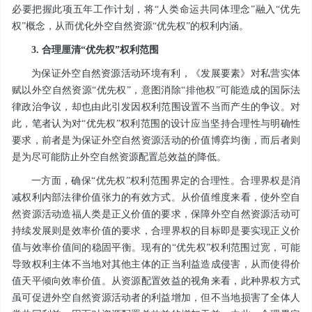
必要把握此项五年工作计划，将“人类命运共同体理念”融入“优先
权”概念，从而优化外空自然资源“优先权”的权利内涵。
3. 合理厘清“优先权”权利范围
为保证外空自然资源活动环境有利，《发展要素》对私营实体
赋以外空自然资源“优先权”，意图消除“排他权”可能造成的国际法
律政治争议，却也由此引发因权利范围设置不当而产生的争议。对
此，笔者认为对“优先权”权利范围的设计应当坚持合理性与明确性
要求，前者是为保证外空自然资源活动的价值博弈均衡，而后者则
是为尽可能防止外空自然资源配置总效益的降低。
一方面，确保“优先权”权利范围界定的合理性。合理界权是消
减权利内部法律价值张力的有效方式。从价值维度来看，使外空自
然资源活动造福人类是正义价值的要求，保障外空自然资源活动可
持续发展则是效率价值的要求，合理界权的目标即是要实现正义价
值与效率价值间的稳固平衡。现有的“优先权”权利范围过宽，可能
导致权利主体不当地对其他主体的正当利益造成侵害，从而使得价
值天平倾向效率价值。从资源配置效益的视角来看，此种界权方式
虽可促进外空自然资源活动者的利益增加，但不当地损害了全体人