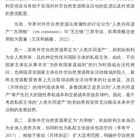
利安排应当有助于实现对外空自然资源商业活动的促进以及对资源
的更优配置。
当前，学界对外空自然资源法律属性的讨论分为“人类共同遗
产”“共用物” （res communis）与“无主物”三类学说，前两类概念使
用较为普遍（王庆和杨颖， 2022）。
其一，若将外空自然资源界定为“人类共同遗产”，则初始权利
为全人类所有，且此种定性排斥国际主体的私权主张。由此，不但
国家主体在从事并非“为所有国家谋福利”的行为时面临合法性拷
问，也将阻滞非国家主体在外空自然资源商业活动领域的投入，最
终在资源配置效果上无法取得由商业活动带来的社会效益。况且
《月球协定》的缔约现状表明，多数国家正是意识到“人类共同遗
产”将产生巨大的隐性界权成本和交易成本而放弃缔约。因此，毫不
考虑私权主张的“人类共同遗产”的初始界权安排无法顺应未来外空
法制的发展趋势。
其二，若将外空自然资源界定为“共用物”，初始权利主体虽仍
为全体人类所共有，但同时也为私权主张提供包容空间（李寿平，
2017）。相较于推动《月球协定》 扩大适用范围，明确外空自然资