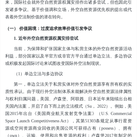
来，国际社会就外空自然资源权属安排作出诸多尝试，但也因此引
发诸多争议。基于价值调和立场，外空自然资源优先权的提出或代
表着外空法制价值的潜在转向。
（一） 价值困境：过度追求效率价值引发争议
1. 近年外空自然资源权属安排尝试
当前，为保障和扩张国家主体与私营主体的外空自然资源活动
利益，部分国家以及半官方或非官方平台通过单边立法、多边协议
或积极发起国际讨论来试图改变国际外空法制现状。
（1）单边立法与多边协议
第一，单边立法关于私营实体对外空自然资源享有所有权的实
质性承认。由于现行外空法制体系未能解决外空自然资源法律属性
与权利归属问题，美国、卢森堡、阿联酋、日本近年来陆续出台相
关国内法案，开启了自下而上的立法模式（Su， 2022）。例如，美
国2015年出台《美国商业航天发射竞争法案》（U.S. Commercial
Space Launch Competitiveness Act），其第51303条规定从事行星资
源或空间资源商业回收的美国公民可获得占有（possess）、拥有
（own）、运输、使用和出售资源的权利；卢森堡2017年制定的