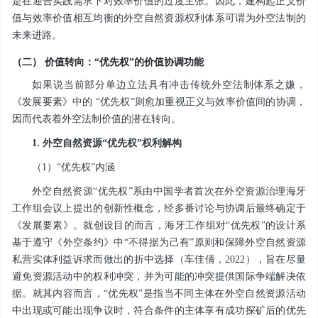
是在迎合实践需求下对效率价值的过度主张。因此，建构起正义价
值与效率价值相互均衡的外空自然资源权利体系可谓为外空法制的
未来进路。
（二） 价值转向：“优先权”的价值协调功能
如果说当前部分单边立法具有冲击传统外空法制体系之嫌，
《发展要素》中的 “优先权”则愈加重视正义与效率价值间的协调，
因而代表着外空法制价值的潜在转向。
1. 外空自然资源“优先权”权利解构
（1）“优先权”内涵
外空自然资源“优先权”系由中国学者首次在外空资源治理海牙
工作组会议上提出的创新性概念，经多番讨论与协调后最终确定于
《发展要素》。就创设目的而言，海牙工作组对“优先权”的设计系
基于遵守《外空条约》中“不得据为己有”原则和保障外空自然资源
私营实体利益诉求而做出的折中选择（车佳倩，2022），旨在尽量
避免资源活动中的权利冲突，并为可能的冲突提供国际争端解决依
据。就其内容而言，“优先权”是指当不同主体在外空自然资源活动
中出现或可能出现争议时，符合条件的主体享有成功探矿后的优先