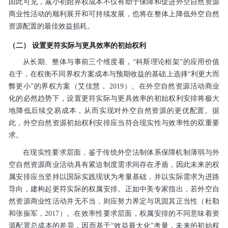
由此可见，减小初始界权成本不仅有助于保障和促进外空自然资源
商业性活动的顺利展开和可持续发展，也将在整体上降低外空自然
资源配置的最佳效益损耗。
（二） 设置更符实际与更具效率的初始权利
从长期、整体与事前三个维度看，“科斯理论框架”的应用价值
在于，在权衡不同界权方案成本与预期收益的基础上选择“利更大而
弊更小”的界权方案（艾佳慧， 2019）。在外空自然资源活动商业
化的必然趋势下，设置更符实际与更具效率的初始权利安排将极大
地降低后续交易成本，从而实现对外空自然资源的更优配置。据
此，外空自然资源初始权利安排应当符合现实性与效率性的双重要
求。
在现实性要求层面，鉴于传统外空法制体系保障机制薄弱与外
空自然资源商业活动具有紧迫制度需求间存在矛盾，因此未来的权
属安排应当坚持以国际实践现状为考量基础，并以实际需求为进路
导向，建构起更符实际的权属安排。正如中美专家指出，若外空自
然资源商业性活动并无不当，则应努力界定与巩固其正当性（杜勒
和张振军，2017）。在效率性要求层面，权属安排的不同意味着资
源配置总成本的差异，因而基于“效益最大化”考量，未来的初始权