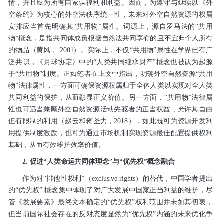
情，并且应为所有国家谋福利和利益。因而，为遵守与延续以《外
空条约》为核心的外空法秩序统一性，未来对外空自然资源的权属
安排应当首先明确其“共用物”属性。词源上，源自罗马法的“共用
物”概念，是指共同体成员根据自然法共同享有的且不宜归个人所有
的物品（黄风， 2001）。实际上，不仅“共用物”属性在学界已有广
泛共识，《月球协定》中的“人类共同继承财产”概念也被认为起源
于“共用物”制度。正如笔者在上文中指出，明确外空自然资源“共用
物”法律属性，一方面可确保资源权属归于全体人类以实现对全人类
共同利益的保护，从而彰显正义价值。另一方面，“共用物”法律属
性也可适当兼顾外空自然资源活动先驱者的正当权益，允许其自由
但有限制的利用（赵云和蒋圣力，2018），如此既可为资源开发利
用提供制度激励，也可为通过市场机制实现资源最佳配置提供权利
基础，从而有效维护效率价值。
2. 促进“人类命运共同体理念”与“优先权”概念融合
作为对“排他性权利”（exclusive rights）的替代，中国学者提出
的“优先权” 概念集中体现了对广大发展中国家正当利益的维护，尽
管《发展要素》最终文本确定的“优先权”权利范围并未如其初衷，
但当前国际社会存在的反对态度显然为“优先权”内涵的未来优化争