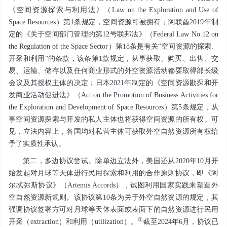
《空间资源探索与利用法》（Law on the Exploration and Use of
Space Resources）第1条规定，空间资源可被拥有；阿联酋2019年制
定的《关于空间部门管理的第12号联邦法》（Federal Law No.12 on
the Regulation of the Space Sector）第18条是有关“空间资源的探索、
开采和利用”的条款，该条第1款规定，从事获取、购买、出售、交
易、运输、储存以及任何商业形式的外空资源活动都要取得部长级
会议及其授权主体的决定；日本2021年制定的《空间资源勘探和开
发商业活动促进法》（Act on the Promotion of Business Activities for
the Exploration and Development of Space Resources）第5条规定，从
事空间资源探索与开发的私人主体也将获得空间资源的所有权。可
见，立法内容上，各国均对私营主体可获取外空自然资源所有权给
予了实质性承认。
第二，多边协议尝试。除单边立法外，美国还从2020年10月开
始发起对月球等天体进行民用探索和利用的合作原则协议，即《阿
尔忒弥斯协议》（Artemis Accords），试图利用国家实践来塑造外
空自然资源新规则。该协议第10条为关于外空自然资源的规定，其
强调协议签署方可对月球等天体表面或表面下的自然资源进行民用
①
开采（extraction）和利用（utilization）。
截至2024年6月，协议已