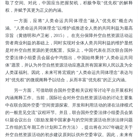
取了空间。对此，中国应当把握契机，积极争取“优先权”的解释
权，并赋予其更为正义的内涵。
一方面，应将“人类命运共同体理念”融入“优先权”概念内
涵。“人类命运共同体理念”以维护或推进全人类的共同利益为最高
宗旨（黄德明和卢卫彬，2015）。在充分保障外空自然资源活动运
营者商业利益的基础上，同时实现对全体人类共同利益的维护显然
是对外空自然资源的更优配置。实际上，中国代表在历次联合国外
空委法律小组委员会届会中均指出，中国始终秉持“人类命运共同
体”愿景，并认为外空自然资源活动应惠及所有国家和人民以及为全
人类谋福利。因此，未来可将宏观的 “人类命运共同体理念”表达与
对“优先权”的微观阐释予以结合，从而丰富“优先权”的正义内涵。
另一方面，可借助联合国外空委相关议程等讨论平台开展权利
内涵阐释工作。当前，国际社会对外空自然资源活动的讨论主要集
中在联合国外空委“空间资源探索、开发和利用活动的潜在法律模式
的一般意见交流”议程环节。并且，联合国外空委法律小组委员会第
61届会议出台《鼓励发展中国家参与的空间资源活动所涉法律问题
工作组的五年期工作计划和工作方法》，提出将在2027年确定关于
外空自然资源活动的初步建议原则以供外空委审议。因此，未来有