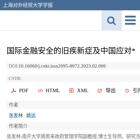
上海对外经贸大学学报
国际金融安全的旧疾新症及中国应对*
DOI:
10.16060/j.cnki.issn2095-8072.2023.02.006
CSTR:
PDF
HTML
XML
导出
引
作者
张发林
姚远
作者简介
张发林:南开大学周恩来政府管理学院副教授,博士生导师。研究方