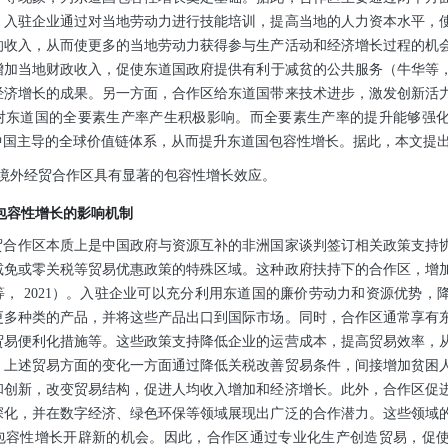
，入驻企业通过对当地劳动力进行技能培训，提高当地的人力资本水平，
的收入，从而使更多的当地劳动力获得参与生产活动和经济增长过程的机
加当地财政收入，促使东道国政府提供有利于减贫的公共服务（牛华等，2
经济增长的成果。另一方面，合作区给东道国带来技术进步，激发创新活
对东道国的全要素生产率产生积极影响。而全要素生产率的提升能够强
中国主导的全球价值链体系，从而提升东道国包容性增长。据此，本文提
非境外经贸合作区具有显著的包容性增长效应。
包容性增长的影响机制
贸合作区本质上是中国政府与资源互补的非洲国家谈判签订相关政策支持
减免或零关税等贸易优惠政策的特殊区域。这种政府扶持下的合作区，增
， 2021）。入驻企业可以充分利用东道国的廉价劳动力和资源优势，
更多种类的产品，并将这些产品出口到国际市场。同时，合作区通常享有
贸易便利化措施等。这些政策支持降低企业的运营成本，提高贸易效率，
。上述贸易方面的变化一方面通过降低关税改善贸易条件，间接增加贫困
和创新，改变贸易结构，促进人均收入增加和经济增长。此外，合作区促
深化，并在数字经济、绿色环保等领域展现出广泛的合作潜力。这些领域
包容性增长开辟新的机会。因此，合作区通过专业化生产创造贸易，促