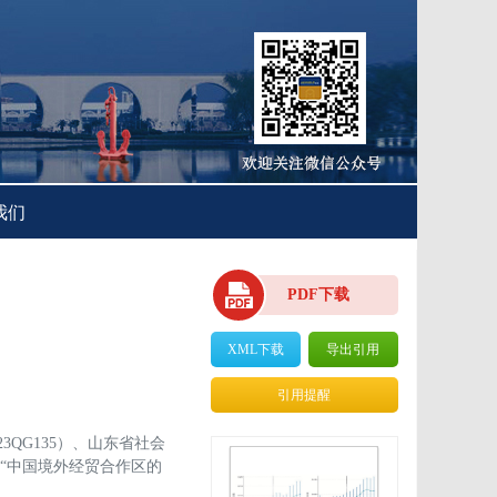
我们
PDF下载
XML下载
导出引用
引用提醒
QG135）、山东省社会
目“中国境外经贸合作区的