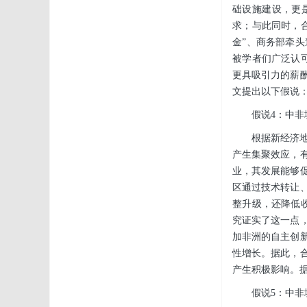
础设施建设，更
求；与此同时，
金”、商务部牵
被学者们广泛认可
更具吸引力的薪
文提出以下假说
假说4：中
根据新经济
产生集聚效应，有
业，其发展能够
区通过技术转让
整升级，还降低收入
究证实了这一点
加非洲的自主创
性增长。据此，
产生积极影响。
假说5：中