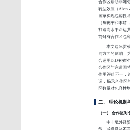
合作区帮助非洲
转型效应（Alve
国家实现包容性
（詹晓宁和李婧，
打造高水平命运
前鲜有合作区包
本文边际贡
同方面的影响，
合运用DID有
合作区与东道国特
作用评价不一，
调，揭示合作区的
区数量对包容性
二、 理论机制
（一） 合作区对
中非境外经
型，减缓经济不