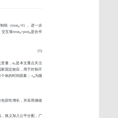
控制组（
treat
=0）。进一步
it
0。交互项
treat
×
post
是合作
it
it
(1)
元变量，
α
是本文重点关注
1
国家固定效应，用于控制不
有个体的时间因素；
ε
为随
it
量包容性增长，并采用熵值
高，狭义加入公平分配，广