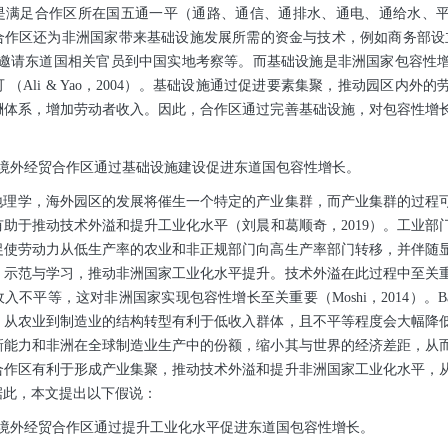
是满足合作区所在国五通一平（通路、通信、通排水、通电、通给水、
合作区还为非洲国家带来基础设施发展所需的资金与技术，例如商务部设
头邀请东道国相关官员到中国实地考察等。而基础设施是非洲国家包容性
 （Ali & Yao，2004）。基础设施通过促进要素集聚，推动园区内外
酬体系，增加劳动者收入。因此，合作区通过完善基础设施，对包容性增
：
非境外经贸合作区通过基础设施建设促进东道国包容性增长。
地理学，海外园区的发展将催生一个特定的产业集群，而产业集群的过程
助于推动技术外溢和提升工业化水平（刘晨和葛顺奇，2019）。工业部
促使劳动力从低生产率的农业和非正规部门向高生产率部门转移，并伴随
、示范与学习，推动非洲国家工业化水平提升。技术外溢在此过程中至关
不平等，这对非洲国家实现包容性增长至关重要（Moshi，2014）。Baymu
，从农业到制造业的结构转型有利于低收入群体，且不平等程度会大幅降
新能力和非洲在全球制造业生产中的份额，缩小其与世界的经济差距，从
合作区有利于形成产业集聚，推动技术外溢和提升非洲国家工业化水平，
据此，本文提出以下假说：
非境外经贸合作区通过提升工业化水平促进东道国包容性增长。