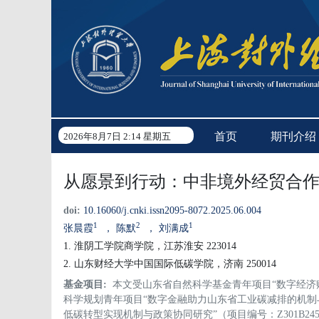
首页
期刊介绍
2026年8月7日 2:14 星期五
从愿景到行动：中非境外经贸合
doi:
10.16060/j.cnki.issn2095-8072.2025.06.004
1
2
1
张晨霞
， 陈默
， 刘满成
1. 淮阴工学院商学院，江苏淮安 223014
2. 山东财经大学中国国际低碳学院，济南 250014
基金项目:
本文受山东省自然科学基金青年项目“数字经济赋
科学规划青年项目“数字金融助力山东省工业碳减排的机制与
低碳转型实现机制与政策协同研究”（项目编号：Z301B24