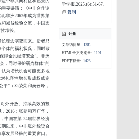
来是中非共同利益和愿景的
学学报,2025,(6):51-67.
”的重要讲话；《中非合作论
复制
现非洲2063年成为世界第
业和减贫经验交流，中国支
容性增长。
计量
增长理念演变而来。后者只
文章访问量:
1281
位个体的福利状况，同时致
HTML全文浏览量:
1101
保障全民经济安全”。非洲
PDF下载量:
1423
会，同时保护弱势群体”的
，认为增长机会可能更多地
未能对包容性增长形成权威定
和“公平”（邓荣荣和吴云峰，
、对外开放、持续高效的投
，2016；张勋和万广华，
长，中国在第 24届世界经济
长期以来，中非境外经贸合
分享发展经验的重要窗口。