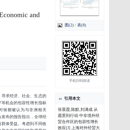
s Economic and
图(2)
/
表(8)
手机扫码阅读
义，寻求经济、社会、生态的
引用本文
平等机会的包容性增长指标
张晨霞,陈默,刘满成.从
时候都被认为与非洲相关
愿景到行动:中非境外经
员会发布的报告指出，全球经
贸合作区的包容性增长
有群体受益。考虑到不同收
效应[J].上海对外经贸大