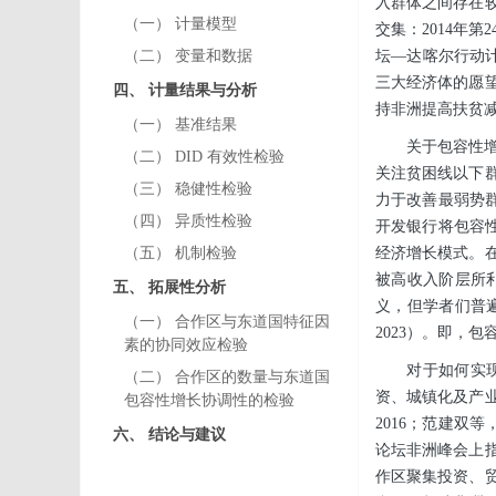
入群体之间存在
（一） 计量模型
交集：2014年
（二） 变量和数据
坛—达喀尔行动计
三大经济体的愿望
四、 计量结果与分析
持非洲提高扶贫
（一） 基准结果
关于包容性
（二） DID 有效性检验
关注贫困线以下
（三） 稳健性检验
力于改善最弱势
（四） 异质性检验
开发银行将包容
（五） 机制检验
经济增长模式。
被高收入阶层所利
五、 拓展性分析
义，但学者们普遍认
（一） 合作区与东道国特征因
2023）。即，
素的协同效应检验
对于如何实
（二） 合作区的数量与东道国
资、城镇化及产业
包容性增长协调性的检验
2016；范建双
六、 结论与建议
论坛非洲峰会上
作区聚集投资、