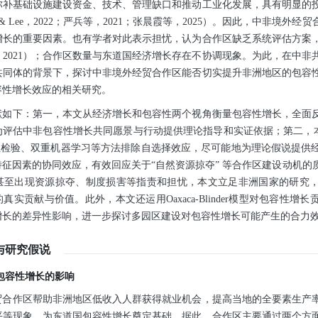
弥补基础设施建设资金、技术、管理缺口和推动工业化发展，具有明显的
s & Lee，2022；严兵等，2021；张晨霞等，2025）。因此，中非境
增长的重要因素。也有学者对此表示担忧，认为合作区缺乏系统评估方案
2021）；合作区数量与东道国经济增长存在不协调现象。为此，在中非
共同体的背景下，探讨中非境外经贸合作区能否切实提升非洲地区的包容
容性增长效应的相关研究。
献如下：第一，本文从经济增长和包容性两个视角衡量包容性增长，全面
为评估中非包容性增长共同愿景与行动提供理论指导和实证依据；第二，本
效性检验、双重机器学习等方法排除自选择效应，尽可能地为理论假说提供
征因素的协同效应，有效回应关于“自然资源掠夺” 等合作区建设动机的
甚至出现资源掠夺、制度损害等指责和担忧，本文立足非洲国家的研究
真实贡献与价值。此外，本文还运用Oaxaca-Blinder模型对包容性增
增长的差异性影响，进一步探讨多园区建设对包容性增长可能产生的合力
与研究假说
包容性增长的影响
贸合作区帮助非洲地区低收入人群获得就业机会，提高当地的全要素生产
平等现象，为东道国包容性增长奠定基础。据此，合作区主要通过两个方