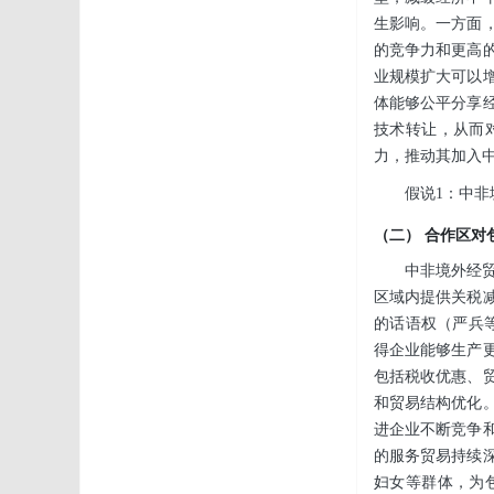
生影响。一方面
的竞争力和更高
业规模扩大可以增
体能够公平分享
技术转让，从而
力，推动其加入
假说1：中
（二） 合作区对
中非境外经
区域内提供关税
的话语权（严兵等
得企业能够生产
包括税收优惠、
和贸易结构优化
进企业不断竞争
的服务贸易持续
妇女等群体，为