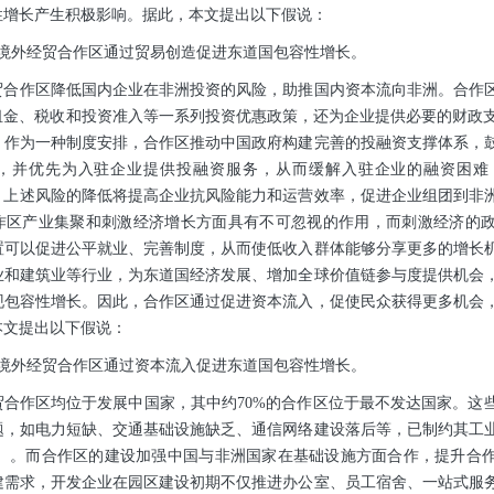
性增长产生积极影响。据此，本文提出以下假说：
非境外经贸合作区通过贸易创造促进东道国包容性增长。
贸合作区降低国内企业在非洲投资的风险，助推国内资本流向非洲。合作
金、税收和投资准入等一系列投资优惠政策，还为企业提供必要的财政支持（
。作为一种制度安排，合作区推动中国政府构建完善的投融资支撑体系，
，并优先为入驻企业提供投融资服务，从而缓解入驻企业的融资困难
17）。上述风险的降低将提高企业抗风险能力和运营效率，促进企业组团到
作区产业集聚和刺激经济增长方面具有不可忽视的作用，而刺激经济的
置可以促进公平就业、完善制度，从而使低收入群体能够分享更多的增长
业和建筑业等行业，为东道国经济发展、增加全球价值链参与度提供机会
现包容性增长。因此，合作区通过促进资本流入，促使民众获得更多机会
本文提出以下假说：
非境外经贸合作区通过资本流入促进东道国包容性增长。
贸合作区均位于发展中国家，其中约70%的合作区位于最不发达国家。这
题，如电力短缺、交通基础设施缺乏、通信网络建设落后等，已制约其工
19）。而合作区的建设加强中国与非洲国家在基础设施方面合作，提升合
建需求，开发企业在园区建设初期不仅推进办公室、员工宿舍、一站式服