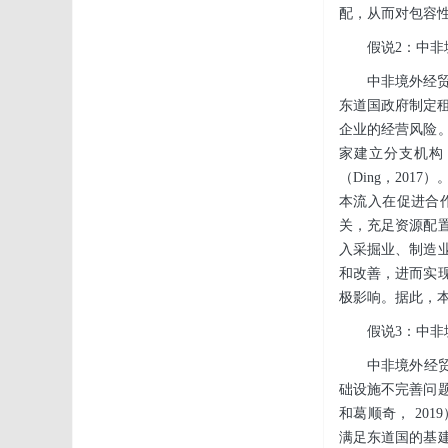
配，从而对包容
假说2：中
中非境外经
东道国政府制定租
企业的经营风险
家建立分支机构
（Ding，20
本流入在促进合
关，充足资源配
入采掘业、制造
和改善，进而实
极影响。据此，
假说3：中
中非境外经
础设施不完善问
和葛顺奇， 20
满足东道国的基