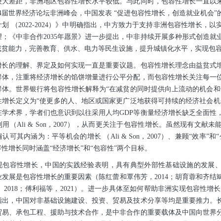
较大差距，非洲地区包容性增长水平较低。与此同时，包容性增长一直以
第24届世界经济论坛非洲峰会，中国发表 “促进包容性增长，创造就业机会
划 （2022-2024）》中明确指出，中方致力于支持非洲包容性增长，以实
；《中非合作2035年愿景》进一步提出，中非持续开展多种形式创造就
减贫能力，完善教育、供水、电力等民生设施，提升城镇化水平，实现包
增长的理解、界定及如何实现一直是重要议题。包容性增长理念由益贫式
群体，注重将经济增长的馅饼增量进行公平分配，而包容性增长关注每一
群体。世界银行将包容性增长解释为“在减贫的同时提供向上流动的机会和
性增长定义为“使更多的人、地区或国家更广泛地获得可持续的经济社会机
在学术界，学者们也意识到以往采用人均GDP等衡量经济增长缺乏全面性
用（Ali & Son，2007），从而更关注于包容性增长。虽然现有文献
可其内涵为：平等机会的增长 （Ali & Son，2007）、兼顾“效率”
包容性增长同时涵盖“经济增长”和“包容性”两个目标。
现包容性增长，中国的实践经验表明，具有典型外部性基础设施的发展
发展是包容性增长的重要因素（陈红蕾和覃伟芳，2014；胡育蓉和齐结斌
等， 2018；傅利福等，2021）。进一步具体至如何帮助非洲实现包容性增
指出，中国对非基础设施建设、投资、贸易及技术分享等均是重要推力。
贸易、承包工程、援助与技术合作，是中非合作的重要载体及中国向世界