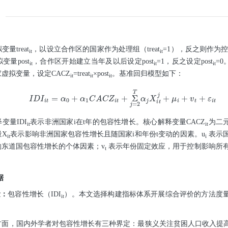
拟变量
treat
，以设立合作区的国家作为处理组（
treat
=1），反之则作为
it
it
拟变量
post
，合作区开始建立当年及以后设定
post
=1，反之设定
post
=
it
it
it
家虚拟变量，设定
CACZ
=
treat
×
post
。基准回归模型如下：
it
it
it
I
D
I
i
t
=
α
0
+
α
1
C
A
C
Z
i
t
+
Σ
j
=
2
T
α
j
X
i
t
j
+
μ
i
+
v
t
+
ε
i
t
释变量
IDI
表示非洲国家
i
在
t
年的包容性增长。核心解释变量
CACZ
为二
it
it
量
X
表示影响非洲国家包容性增长且随国家
i
和年份
t
变动的因素。
u
表示
it
i
响东道国包容性增长的个体因素；
v
表示年份固定效应，用于控制影响所
t
据
量：
包容性增长（
IDI
）。本文选择构建指标体系开展综合评价的方法度
it
方面，国内外学者对包容性增长有三种界定：最狭义关注贫困人口收入提